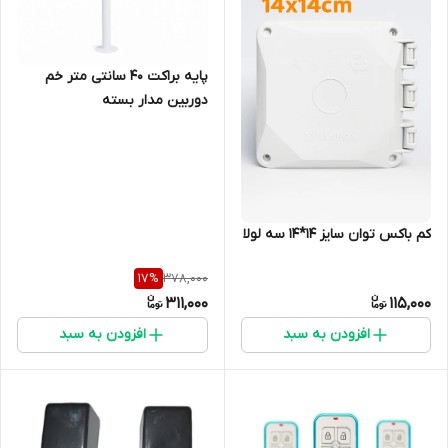
پایه براکت 40 سانتی متر خم
دوربین مدار بسته
کم باکس توان سایز 14*14 سه لولا
378,000
17
%
311,000
115,000
افزودن به سبد
افزودن به سبد