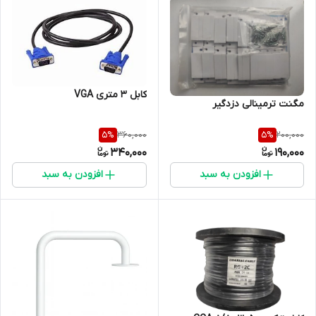
کابل 3 متری VGA
مگنت ترمینالی دزدگیر
360,000
200,000
5
%
5
%
340,000
190,000
افزودن به سبد
افزودن به سبد