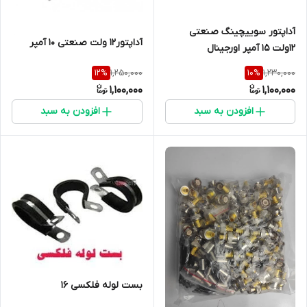
آداپتور سوییچینگ صنعتی
آداپتور12 ولت صنعتی ۱۰ آمپر
12ولت 15 آمپر اورجینال
1,250,000
1,230,000
12
%
10
%
1,100,000
1,100,000
افزودن به سبد
افزودن به سبد
بست لوله فلکسی 16