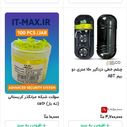
چشم خطی دزدگیر 150 متری دو
بیم ABT
سوکت شبکه میانگذر کریستالی
(ته باز) cat6
4,750,000
1
%
10,000
4,700,000
افزودن به سبد
افزودن به سبد