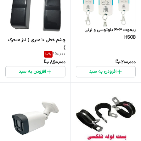
ریموت 433 بلوتوسی و لرنی
HSOB
چشم خطی 10 متری ( لنز متحرک
)
950,000
10
%
850,000
200,000
افزودن به سبد
افزودن به سبد