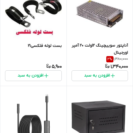
آداپتور سوییچینگ 12ولت 20 آمپر
بست لوله فلکسی21
اورجینال
1,380,000
2
%
5,900
1,340,000
افزودن به سبد
افزودن به سبد