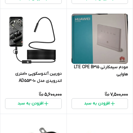
مودم سیمکارتی LTE CPE B315
دوربین آندوسکوپی 10متری
هاوایی
اندرویدی مدل AD553-10
5,600,000
7,500,000
افزودن به سبد
افزودن به سبد