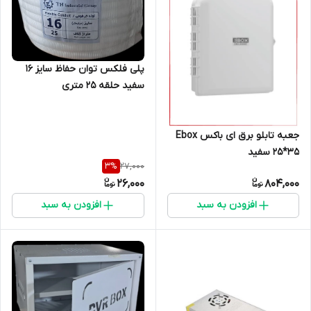
پلی فلکس توان حفاظ سایز 16
سفید حلقه 25 متری
جعبه تابلو برق ای باکس Ebox
25*35 سفید
27,000
3
%
26,000
804,000
افزودن به سبد
افزودن به سبد