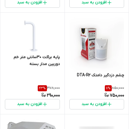
افزودن به سبد
افزودن به سبد
پایه براکت 30سانتی متر خم
دوربین مدار بسته
چشم دزدگیر دامتک DTA-R2
378,000
850,000
23
%
11
%
290,000
750,000
افزودن به سبد
افزودن به سبد