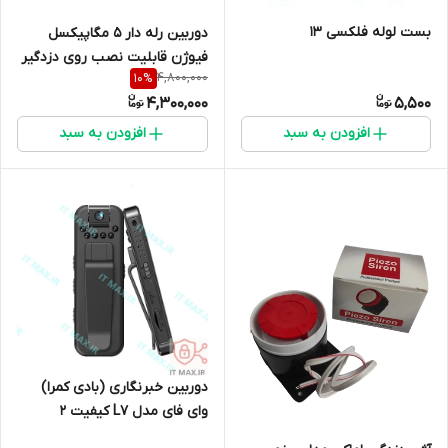
بست لوله فلکسی 13
دوربین رله دار 5 مگاپیکسل
فیوژن قابلیت نصب روی دزدگیر
4,800,000
10
%
صدادار
4,300,000
5,500
افزودن به سبد
افزودن به سبد
دوربین خبرنگاری (بادی کمرا)
وای فای مدل L7 کیفیت 2
مگاپیکسل