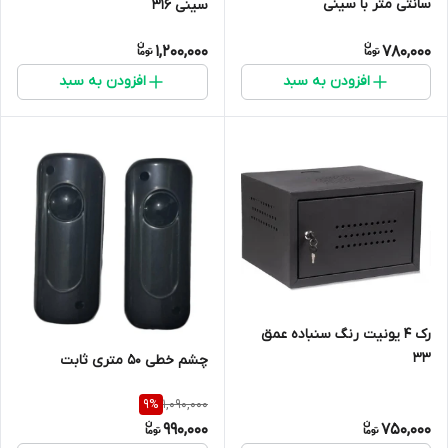
سانتی متر با سینی
سینی 316
1,200,000
780,000
افزودن به سبد
افزودن به سبد
رک 4 یونیت رنگ سنباده عمق
33
چشم خطی 50 متری ثابت
1,090,000
9
%
990,000
750,000