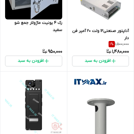
رک 4 یونیت ماژولار جمع شو
سفید
آداپتور صنعتی۱۲ ولت ۲۰ آمپر فن
دار
1,500,000
1
%
950,000
1,480,000
افزودن به سبد
افزودن به سبد