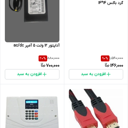
گرد باکس 14*14
آداپتور 12 ولت 5 آمپر ac/dc
880,000
1,540,000
20
%
90
%
700,000
146,000
افزودن به سبد
افزودن به سبد