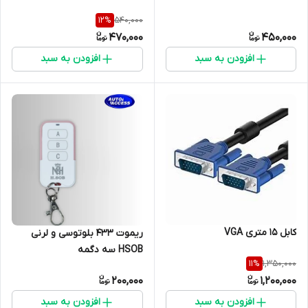
540,000
12
%
470,000
450,000
افزودن به سبد
افزودن به سبد
کابل 15 متری VGA
ریموت 433 بلوتوسی و لرنی
HSOB سه دگمه
1,350,000
11
%
200,000
1,200,000
افزودن به سبد
افزودن به سبد