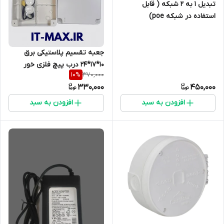
تبدیل ۱ به ۲ شبکه ( قابل
استفاده در شبکه poe)
جعبه تقسیم پلاستیکی برق
10*17*24 درب پیچ فلزی خور
370,000
10
%
330,000
450,000
افزودن به سبد
افزودن به سبد