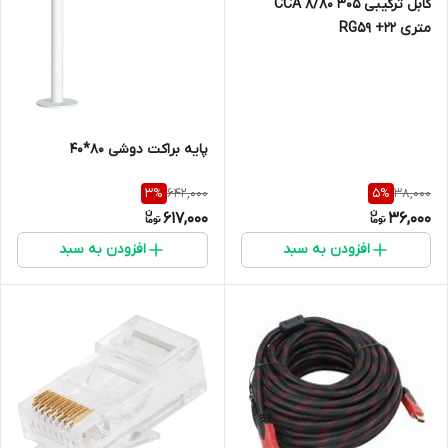
کابل ترکیبی CCA 8/80 305
متری RG59 +22
پایه براکت دوشی 80*40
642,000
38,000
3
%
5
%
617,000
36,000
افزودن به سبد
افزودن به سبد