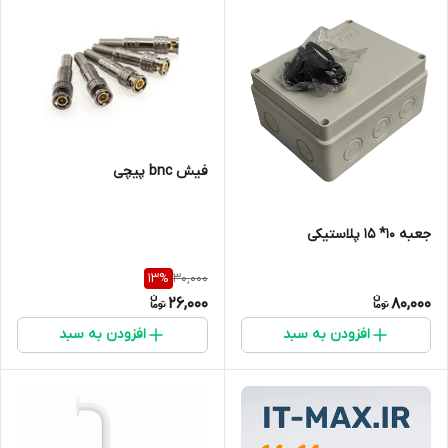
فیش bnc پیچی
جعبه 10* 15 پلاستیکی
30,000
13
%
26,000
80,000
افزودن به سبد
افزودن به سبد