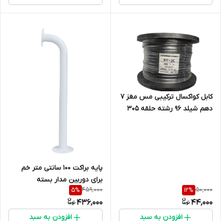
کابل کواکسال ترکیبی مس مغز 7
دهم شیلد 96 رشته حلقه 305
متری
پایه براکت 100 سانتی متر خم
برای دوربین مدار بسته
459,000
50,000
5
%
12
%
436,000
44,000
افزودن به سبد
افزودن به سبد