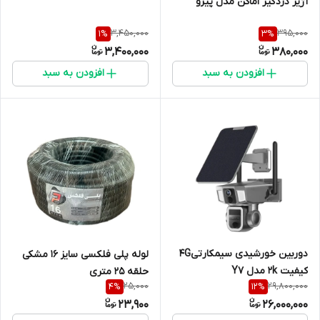
آژیر دزدگیر اماکن مدل پیزو
3,450,000
395,000
1
%
3
%
3,400,000
380,000
افزودن به سبد
افزودن به سبد
دوربین خورشیدی سیمکارتی۴G
لوله پلی فلکسی سایز 16 مشکی
کیفیت ۲k مدل Y7
حلقه 25 متری
25,000
29,800,000
4
%
12
%
23,900
26,000,000