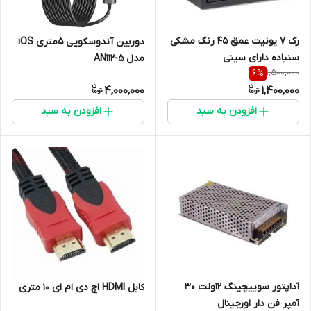
رک 7 یونیت عمق 45 رنگ مشکی
دوربین آندوسکوپی 5متری iOS
سنباده دارای سینی
مدل AN112-5
1,500,000
6
%
4,000,000
1,400,000
افزودن به سبد
افزودن به سبد
آداپتور سوییچینگ 12ولت 30
کابل HDMI اچ دی ام ای 10 متری
آمپر فن دار اورجینال