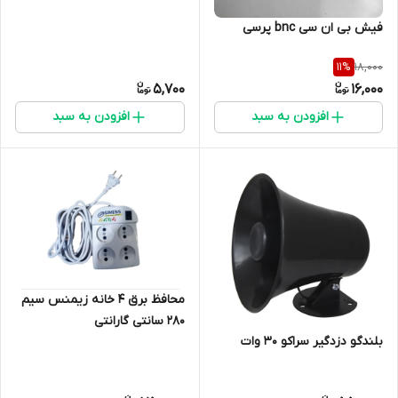
فیش بی ان سی bnc پرسی
18,000
11
%
5,700
16,000
افزودن به سبد
افزودن به سبد
محافظ برق ۴ خانه زیمنس سیم
۲۸۰ سانتی گارانتی
بلندگو دزدگیر سراکو 30 وات