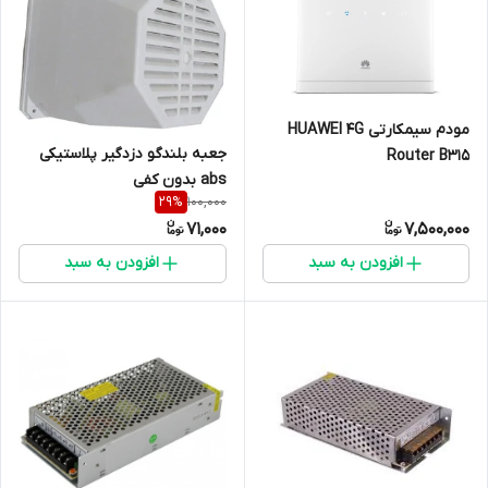
مودم سیمکارتی HUAWEI 4G
جعبه بلندگو دزدگیر پلاستیکی
Router B315
abs بدون کفی
100,000
29
%
71,000
7,500,000
افزودن به سبد
افزودن به سبد