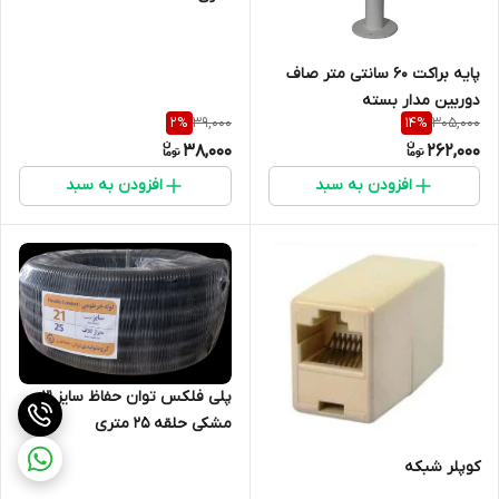
پایه براکت 60 سانتی متر صاف
دوربین مدار بسته
39,000
305,000
2
%
14
%
38,000
262,000
افزودن به سبد
افزودن به سبد
پلی فلکس توان حفاظ سایز 21
مشکی حلقه 25 متری
کوپلر شبکه