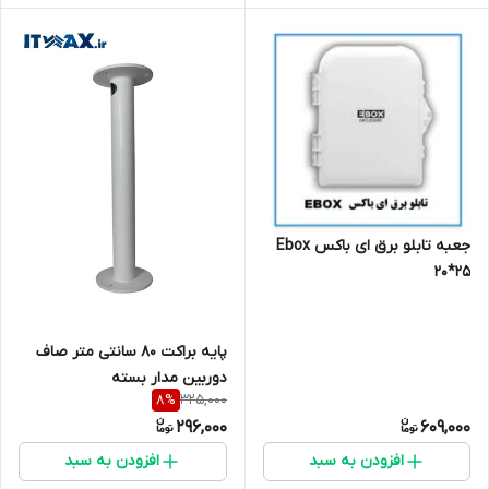
جعبه تابلو برق ای باکس Ebox
20*25
پایه براکت 80 سانتی متر صاف
دوربین مدار بسته
325,000
8
%
296,000
609,000
افزودن به سبد
افزودن به سبد