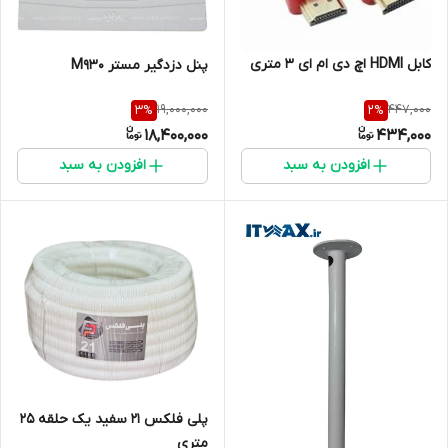
کابل HDMI اچ دی ام ای 3 متری
پنل دزدگیر مستر M930
19,000,000
447,000
3
%
2
%
18,400,000
434,000
افزودن به سبد
افزودن به سبد
پلی فلکس 21 سفید یک حلقه 25
متری