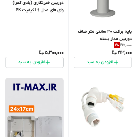
دوربین خبرنگاری (بادی کمرا)
وای فای مدل L9 کیفیت 4K
پایه براکت 30 سانتی متر صاف
دوربین مدار بسته
217,000
1
%
5,300,000
213,000
افزودن به سبد
افزودن به سبد