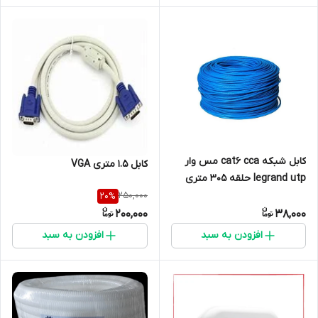
کابل شبکه cat6 cca مس وار
کابل 1.5 متری VGA
legrand utp حلقه 305 متری
250,000
20
%
200,000
38,000
افزودن به سبد
افزودن به سبد