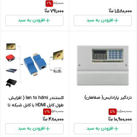
811,000
2
%
791,000
1,580,000
افزودن به سبد
افزودن به سبد
دزدگیر پارادایس{ صفاهان}
اکستندر lan to hdmi ( افزایش
طول کابل HDMI با کابل شبکه تا
520,000
11,500,000
7
%
5
%
30 متر)
480,000
10,900,000
افزودن به سبد
افزودن به سبد