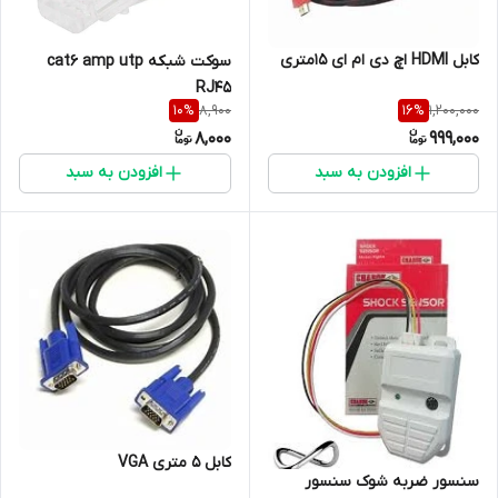
کابل HDMI اچ دی ام ای 15متری
سوکت شبکه cat6 amp utp
RJ45
8,900
1,200,000
10
%
16
%
8,000
999,000
افزودن به سبد
افزودن به سبد
کابل 5 متری VGA
سنسور ضربه شوک سنسور