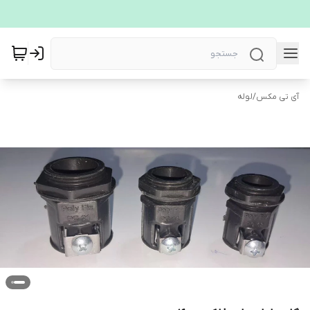
آی تی مکس
/
لوله