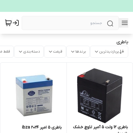
باطری
پربازدیدترین
برندها
قیمت
دسته‌بندی
فقط م
باطری 12 ولت 5 آمپر لئوچ خشک
باطری 5 امپر ibza 2024