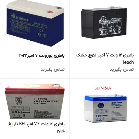
باطری 12 ولت 7 آمپر لئوچ خشک
باطری یورونت 7 امپر۲۰۲۲
leoch
تماس بگیرید
تماس بگیرید
باطری 12 ولت 7.2 امپر KH تاریخ
2024