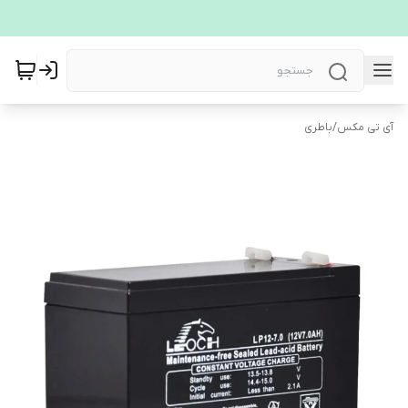
آی تی مکس
/
باطری