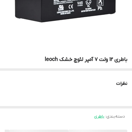
باطری 12 ولت 7 آمپر لئوچ خشک leoch
نظرات
دسته‌بندی
:
باطری