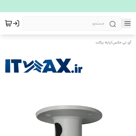
آی تی مکس
/
پایه براکت