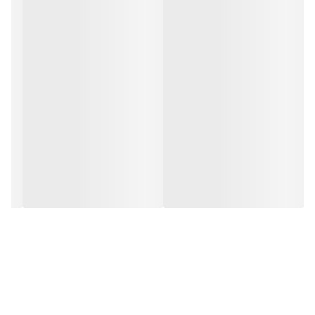
براکت مناسب، علاوه بر افزایش طول عمر دوربین، باعث بهبود پوشش
تصویری و جلوگیری از لرزش و جابجایی دوربین می‌شود.
ویژگی‌ها:
مناسب انواع دوربین‌های مداربسته (بولت، دام و …)
بدنه مستحکم با تحمل وزن بالا
نصب آسان و سریع
امکان تنظیم زاویه دید دلخواه
مقاوم در برابر شرایط محیطی