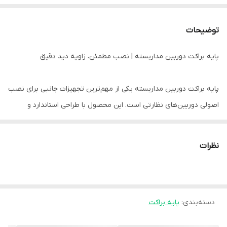
توضیحات
پایه براکت دوربین مداربسته | نصب مطمئن، زاویه دید دقیق
پایه براکت دوربین مداربسته یکی از مهم‌ترین تجهیزات جانبی برای نصب
اصولی دوربین‌های نظارتی است. این محصول با طراحی استاندارد و
بدنه‌ی مقاوم، امکان نصب ایمن دوربین روی دیوار، سقف یا ستون را
فراهم کرده و به شما اجازه می‌دهد زاویه دید دوربین را به‌صورت کاملاً
نظرات
دقیق تنظیم کنید.
این براکت از متریال باکیفیت ساخته شده و در برابر رطوبت، گردوغبار، نور
دسته‌بندی
:
پایه براکت
خورشید و ضربه مقاومت بالایی دارد؛ به همین دلیل گزینه‌ای ایده‌آل
برای محیط‌های داخلی و فضای باز محسوب می‌شود. استفاده از پایه