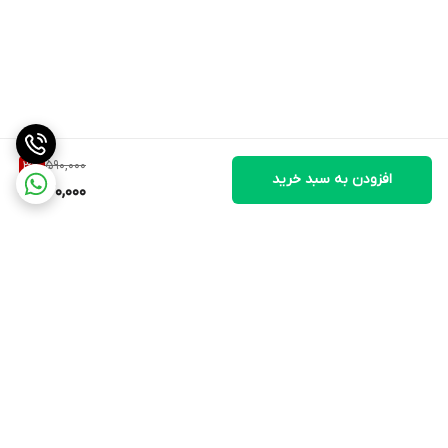
590,000
3
%
افزودن به سبد خرید
570,000
برگشت به بالا