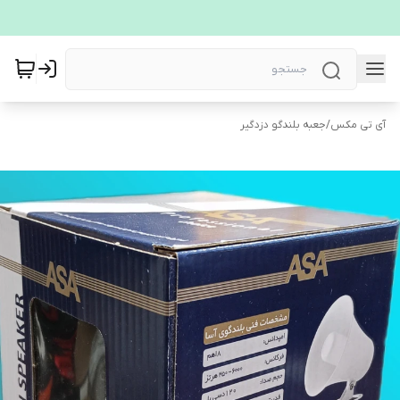
آی تی مکس
/
جعبه بلندگو دزدگیر