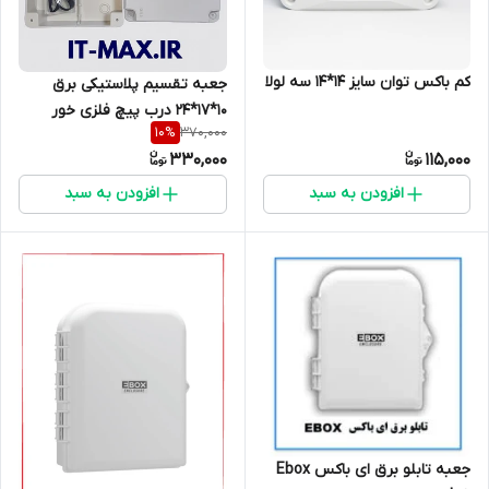
کم باکس توان سایز 14*14 سه لولا
جعبه تقسیم پلاستیکی برق
10*17*24 درب پیچ فلزی خور
370,000
10
%
330,000
115,000
افزودن به سبد
افزودن به سبد
جعبه تابلو برق ای باکس Ebox