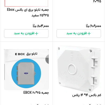
20*25
جعبه تابلو برق ای باکس Ebox
25*35 سفید
804,000
609,000
افزودن به سبد
افزودن به سبد
جعبه EBOX 20*25
کم باکس 14* 14 پلاس