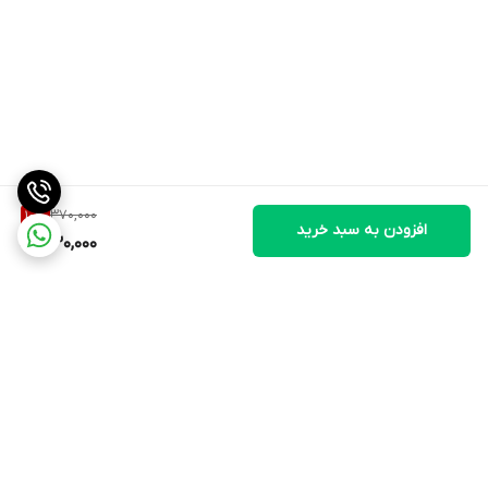
370,000
10
%
افزودن به سبد خرید
330,000
برگشت به بالا