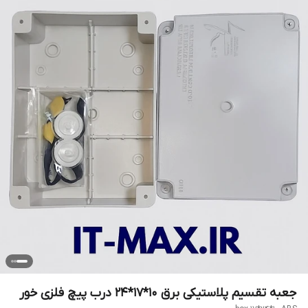
جعبه تقسیم پلاستیکی برق 10*17*24 درب پیچ فلزی خور