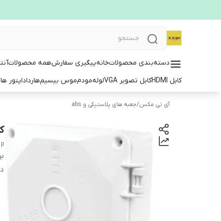
دسته‌بندی محصولات
خانه
پیگیری سفارش
همه محصولات
آنت
کابل HDMI
کابل تصویر VGA
لوله
مودم
موس بیسیم
هارد
اداپتور ها
ت
آی تی مکس
/
جعبه های پلاستیکی و abs
کم
p+
بر
دس