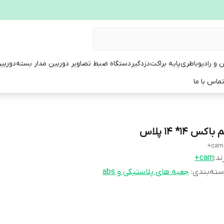
ن و رادیو
باطری
پایه براکت
دزدگیر
دستگاه ضبط تصاویر دوربین مدار بسته
دوربی
ماس با ما
 باکس 14* 14 پلاس
cam 
ند:
cam+
ته‌بندی
:
جعبه های پلاستیکی و abs