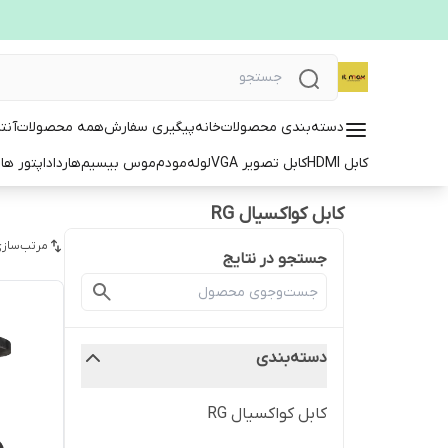
دسته‌بندی محصولات
خانه
پیگیری سفارش
همه محصولات
آنت
کابل HDMI
کابل تصویر VGA
لوله
مودم
موس بیسیم
هارد
اداپتور ها
ت
کابل کواکسیال RG
مرتب‌سازی
جستجو در نتایج
دسته‌بندی
کابل کواکسیال RG