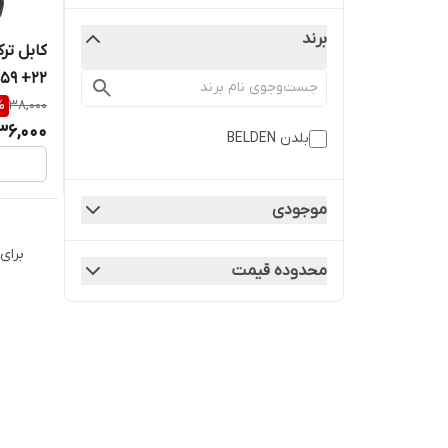
برند
59 +22
%
38,000
36,000
بلدن BELDEN
موجودی
برای
محدوده قیمت