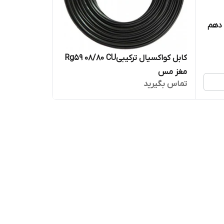
ابل کواکسال ترکیبی مس مغز 7 دهم
کابل کواکسیال ترکیبیRg59 08/80 CU
مغز مس
تماس بگیرید