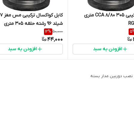
کابل ترکیبی CCA 8/80 305 متری
ک
RG
شیلد 96 رشته حلقه 305 متری
12
%
50,000
5
44,000
افزودن به سبد
افزودن به سبد
 نصب دوربین مدار بسته