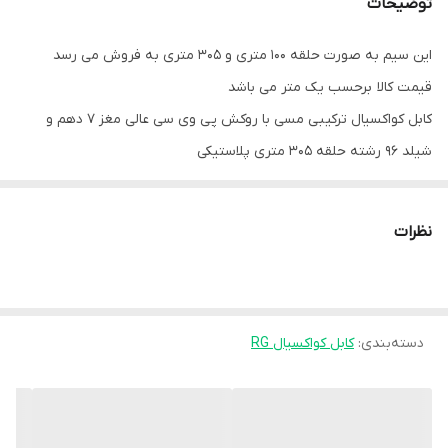
توضیحات
این سیم به صورت حلقه 100 متری و 305 متری به فروش می رسد
قیمت کالا برحسب یک متر می باشد
کابل کواکسیال ترکیبی مسی با روکش پی وی سی عالی مغز 7 دهم و
شیلد 96 رشته حلقه 305 متری پلاستیکی
توجه: مقدار سفارش باید مضربی از 305 باشد زیرا حلقه های کابل 305
متری است
نظرات
دسته‌بندی
:
کابل کواکسیال RG