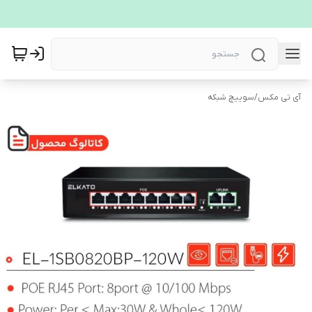
آی تی مکس
/
سوییچ شبکه