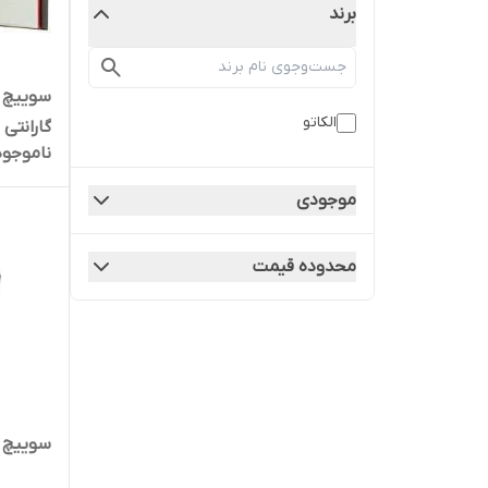
برند
الکاتو
گارانتی 24 ماهه
ناموجود
موجودی
محدوده قیمت
سوییچ 8 پورت 10/100 الکات