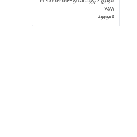
سوئیچ 6 پورت الکاتو EL-1SB0620BP-
75W
ناموجود