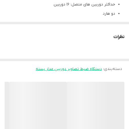
حداکثر دوربین های متصل:
16 دوربین
دو هارد
ارسال:
ارسال به سراسر کشور در سریع ترین زمان ممکن
نوع ضمانت:
ضمانت اصالت و سلامت فیزیکی کالا
نظرات
دستگاه ضبط تصویر ان وی ار 16 کانال 8 مگ و 8 مگ رکورد 4K
این دستگاه 16 کانال منحصر به فرد با قیمت بی نظیری که برای شما
عزیزان گذاشتیم قابل مقایسه با بعضی از ان وی آر های مشابه بازار
دسته‌بندی
:
دستگاه ضبط تصاویر دوربین مدار بسته
نیست و این دستگاه ضبط تصویر این امکان رو به شما میدهد که با
کیفیت 4K که بالاترین کیفیت تصویر می باشد و 8 مگاپیکسل آن
میتوانید تصویری غیر قابل باور ببینید . این دستگاه برای اتصال
به دوربین های تحت شبکه IP کاربرد دارد که بسیار پر فروش و عالی است.
و تازه از همه مهم تر برای شما با کیفیت 8 مگاپیکسل هم رکورد میکند
که بهتر از این نمیشه
NVR در کانال های 10و12و16 و 32 موجود است.