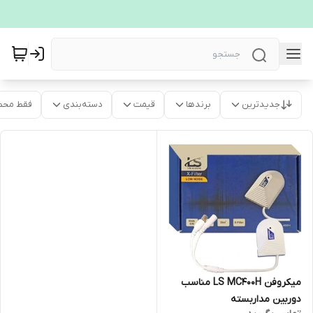
جدیدترین
برندها
قیمت
دسته‌بندی
فقط محص
میکروفن LS MC400H مناسب
دوربین مداربسته