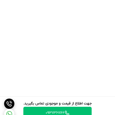
جهت اطلاع از قیمت و موجودی تماس بگیرید.
09137367166