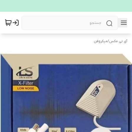
آی تی مکس
/
میکروفن