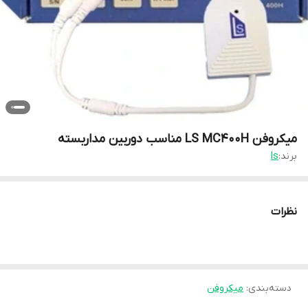
میکروفن LS MC400H مناسب دوربین مداربسته
برند:
ls
نظرات
دسته‌بندی
:
میکروفن