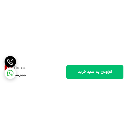
ولتاژ ورودی
220V AC
ولتاژ خروجی
12V DC
گونه
سوئیچینگ
مدل
صنعتی
1,250,000
12
%
افزودن به سبد خرید
1,100,000