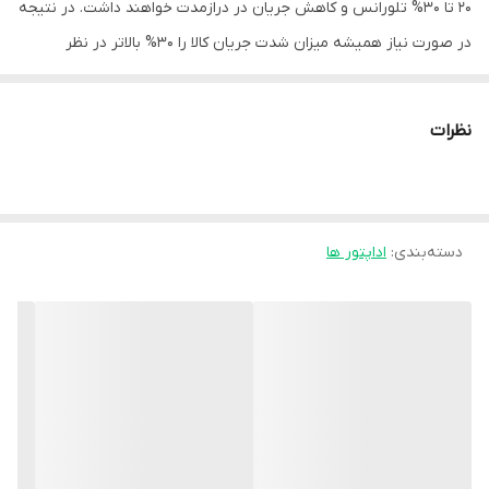
20 تا 30% تلورانس و کاهش جریان در درازمدت خواهند داشت. در نتیجه
در صورت نیاز همیشه میزان شدت جریان کالا را 30% بالاتر در نظر
بگیرید.
منبع تغذیه ترانس 12V 10A سوئیچینگ و کارایی
نظرات
آداپتور صنعتی که آن را ترانس یا منبع تغذیه صنعتی سوئیچینگ نیز
می‌نامند نزدیک به 20 سال است که به صورت توانمند جای خود را در
صنعت و در مصارف خانگی باز کرده است. برای نمونه در انواع تابلو روان ،
دسته‌بندی
:
اداپتور ها
انواع ال ای دی روشنایی ، انواع سیستم های صوتی و تصویری
،
دوربین
مداربسته ، سیستم های امنیتی و... بدون شک دلیل این امر ارائه
سامانه‌های جدید برای این دسته از تغذیه ها و مدارات الکترونیکی
توانمند آن ها است. اینکه چرا این دسته از منابع تغذیه را سوئیچینگ
می‌نامند مربوط است به اینکه خروجی آن ها کاملا خطی است و در نتیجه
آن ها SMPS به صورت چیکده خوانده می شوند که برگرفته شده از
اصطلاح انگلیسی Switched Mode Power Supplies است.