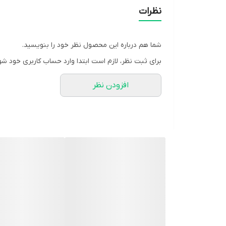
نصب آسان و سازگار با انواع پنل‌های دزدگیر سیمی
نظرات
بدنه مقاوم و طراحی جمع‌وجور
زاویه پوشش وسیع و برد تشخیص مناسب
شما هم درباره این محصول نظر خود را بنویسید.
مقاوم در برابر نویز و اختلالات الکترونیکی محیطی
برای ثبت نظر، لازم است ابتدا وارد حساب کاربری خود شو
عملکرد پایدار در محیط‌های خانگی، اداری و صنعتی
افزودن نظر
مناسب برای پروژه‌های جدید یا جایگزینی سنسور ق
-نوع چشم:سیمی فضای داخل
-نوع سنسور:NIC 200 BP
-ولتاژ کاری:16-9 ولت
-حفاظت TAMPER:دارد
-رنج تحریک:14 متر
-زاویه پوشش:110 درجه