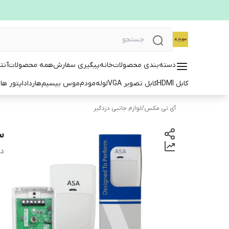
دسته‌بندی محصولات
خانه
پیگیری سفارش
همه محصولات
آنت
کابل HDMI
کابل تصویر VGA
لوله
مودم
موس بیسیم
هارد
اداپتور ها
ت
آی تی مکس
/
لوازم جانبی دزدگیر
سن
دس