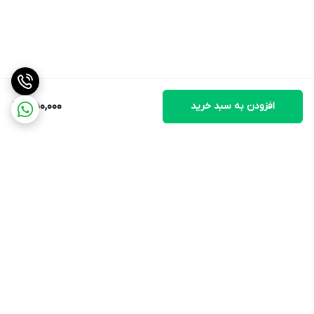
ارسال کند. از آنجایی که تنظیمات زون بی سیم سیستم های حفاظتی با
یکدیگر متفاوت هستند برای
تنظیم زون بی سیم می بایست به دفترچه راهنمای آن رجوع نمود.
شناسایی میکند و نیازی به ست کردن نیست.
در سیستم های حفاظتی آ اسمارت کافیست از طریق منوی زون -
افزودن به سبد خرید
350,000
تنظیمات عمومی گزینه
زون دوربین را در حالت فعال قرار دهید در این صورت دستگاه بصورت
خودکار ماژول را
تست برای تست صحت عملکرد ماژول کافیست یکبار کلید TEST/ADDR
را فشار دهید درصورت ست بودن ماژول با سیستم حفاظتی آلارم سیستم
حفاظتی فعال میگردد.
برگشت به بالا