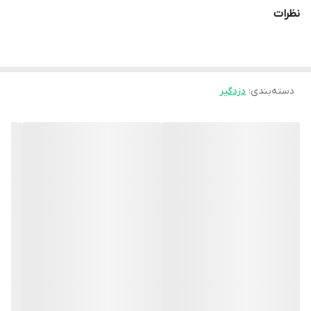
با سیستم حفاظتی ارتباط برقرار میکند. مشخصات کلی دستگاه به شرح
نظرات
زیر است:
برد مسافت تا ۱۰۰ متر فضای باز
- تغذیه ۱۲ ولت
۱۵ آدرس متفاوت تفکیک ۱۵ دوربین
دسته‌بندی
:
دزدگیر
درد و مدل 315MHz و 433MHz
نکات
هر ماژول را فقط برای یک دوربین استفاده نمایید. - قطعی برق باعث
ایجاد آلارم نمی شود. اجزای دستگاه را در شکل زیر مشاهده می نمایید
تغذیه ماژول خروجی آدایتور)
ت إسمارت
کلید
OUT
TEST/ADDR