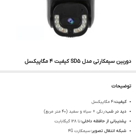
دوربین سیمکارتی مدل SD5 کیفیت 4 مگاپیکسل
توضیحات
کیفیت:
4 مگاپیکسل
دید در شب:
رنگی + سیاه و سفید (40 متر مربع)
پشتیبانی از حافظه داخلی:
تا 128 گیگابایت
شبکه انتقال تصویر:
سیمکارت 4G