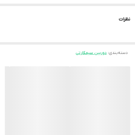
نرم‌افزار انتقال تصویر:
Okam PRO (بدون قطعی و اختلال/سازگار با
تمام سیمکارت‌ها)
نظرات
تامین انرژی:
برق مستقیم
نوع محصول
سیمکارتی
شکل ظاهری (کیس)
مینی اسپید دام
دسته‌بندی
:
دوربین سیمکارتی
آیفون
دستگاه های قابل استفاده
,
اندروید
مگاپیکسل لنز
4 مگاپیکسل 1080P
مادون قرمز (IR-cut) – سیاه و سفید
دید در شب
,
وارم لایت – رنگی
متراژ دید در شب
40 متر مربع