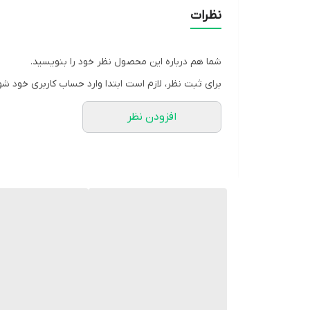
قابلیت درج برند شخصی در تیراژهای بالای 100 عدد✅
نظرات
دارای سینی و قفل و کلید✅
دارای مکان نصب فن
شما هم درباره این محصول نظر خود را بنویسید.
مناسب برای دستگاه dvr چهار و هشت کانال
برای ثبت نظر، لازم است ابتدا وارد حساب کاربری خود شو
ضخامت ورق .5 mm
افزودن نظر
عمق 33 سانتی متر
طول و عرض 38*24عدد
💢مدت زمان لازم برای مونتاژ ۵ فقط دقیقه💢
⚪️سفید براق
⚫️مشکی براق
⚫️مشکی مات
5 عدد رک جمع شو برابر با یک عدد رک معمولی هست که هزینه ارسال و بابری رو به ۱/۵ کاهش می دهد