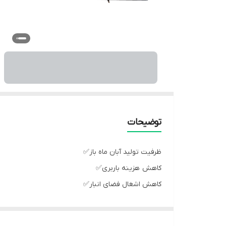
توضیحات
ظرفیت تولید آبان ماه باز✅
کاهش هزینه باربری✅
کاهش اشغال فضای انبار✅
برش های لیزری و دقیق✅
کیفیت ساخت استاندارد✅