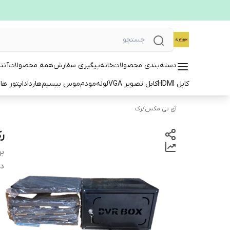
دسته‌بندی محصولات
خانه
پیگیری سفارش
همه محصولات
آنت
کابل HDMI
کابل تصویر VGA
لوله
مودم
موس بیسیم
هارد
اداپتور ها
ت
آی تی مکس
/
رک
رک 4 یونیت 
بر
دس