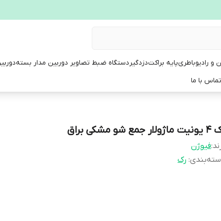
ن و رادیو
باطری
پایه براکت
دزدگیر
دستگاه ضبط تصاویر دوربین مدار بسته
دوربی
ماس با ما
ماژولار جمع شو مشکی براق
ند:
فیوژن
ته‌بندی
:
رک