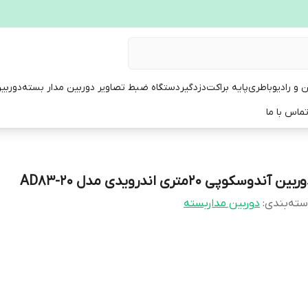
ن و رادیو
باطری
پایه براکت
دزدگیر
دستگاه ضبط تصاویر دوربین مدار بسته
دوربی
ماس با ما
بین آندوسکوپی 20متری اندرویدی مدل AD83-20
ته‌بندی
:
دوربین مداربسته