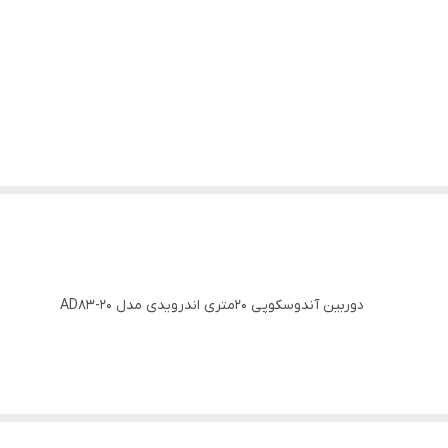
دوربین آندوسکوپی 20متری اندرویدی مدل AD83-20