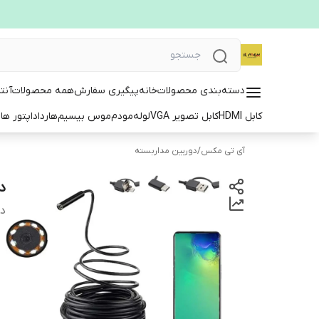
دسته‌بندی محصولات
خانه
پیگیری سفارش
همه محصولات
آنت
کابل HDMI
کابل تصویر VGA
لوله
مودم
موس بیسیم
هارد
اداپتور ها
ت
آی تی مکس
/
دوربین مداربسته
دور
دس