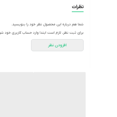
کاربری:
عمومی
نظرات
تامین انرژی:
اتصال به موبایل
نوع محصول
آندوسکوپی
شما هم درباره این محصول نظر خود را بنویسید.
متراژ
20 متری
برای ثبت نظر، لازم است ابتدا وارد حساب کاربری خود شو
اندروید
افزودن نظر
,
دستگاه‌های قابل استفاده
مکینتاش
,
ویندوز
تعداد لنز
تک لنز
زاویه دید
70 درجه عمودی
اندازه‌ی سنسور
1/9 اینچ
گواهی ضدآب
IP66