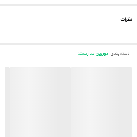
نرم‌افزار انتقال تصویر:
Okam PRO (بدون قطعی و اختلال/سازگار با
تمام سیمکارت‌ها)
نظرات
تامین انرژی:
پنل خورشیدی
نوع محصول
سولار (خورشیدی)
شکل ظاهری (کیس)
مینی اسپید دام
دسته‌بندی
:
دوربین مداربسته
آیفون
دستگاه‌های قابل استفاده
,
اندروید
لنز
3مگاپیکسل 1080P
مادون قرمز (IR-cut) – سیاه و سفید
دید در شب
,
وارم لایت – رنگی
متراژ دید در شب
60 متر مربع