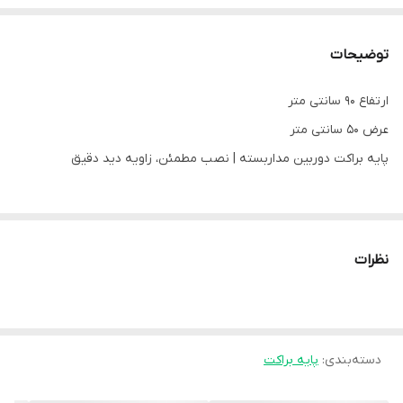
توضیحات
ارتفاع 90 سانتی متر
عرض 50 سانتی متر
پایه براکت دوربین مداربسته | نصب مطمئن، زاویه دید دقیق
پایه براکت دوربین مداربسته یکی از مهم‌ترین تجهیزات جانبی برای نصب
اصولی دوربین‌های نظارتی است. این محصول با طراحی استاندارد و
نظرات
بدنه‌ی مقاوم، امکان نصب ایمن دوربین روی دیوار، سقف یا ستون را
فراهم کرده و به شما اجازه می‌دهد زاویه دید دوربین را به‌صورت کاملاً
دقیق تنظیم کنید.
دسته‌بندی
:
پایه براکت
این براکت از متریال باکیفیت ساخته شده و در برابر رطوبت، گردوغبار، نور