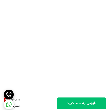
642,000
3
%
افزودن به سبد خرید
617,000