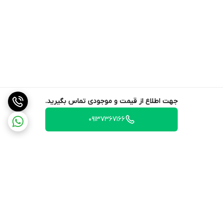
جهت اطلاع از قیمت و موجودی تماس بگیرید.
09137367166