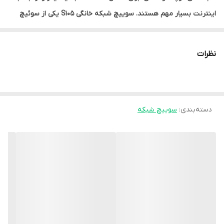
اینترنت بسیار مهم هستند. سوییچ شبکه خانگی S105 یکی از سوئیچ‌
های خانگی با 5 پورت است که به راحتی امکان اتصال دستگاه‌های
مختلف را فراهم می‌کند.
نظرات
سوئیچ خانگی S105 با طراحی کوچک و قابل حمل، امکان اتصال 5 دستگاه
به یکدیگر را فراهم می‌کند. این سوئیچ با نصب آسان و بدون نیاز به
تنظیمات خاص، به راحتی قابل استفاده است. این سوئیچ دارای پورت‌های
دسته‌بندی
:
سوییچ شبکه
10/100 Mbps است و با سرعت 100Mbps ارتباط را بین دستگاه‌ها برقرار
می‌کند. همچنین، این سوئیچ با استفاده از تکنولوژی پیشرفته Plug-
and-Play، به راحتی با تمامی سیستم‌های عامل سازگار است.
امکانات سوئیچ شبکه S105
با توجه به طراحی کوچک و قابل حمل این سوئیچ، می‌توان آن را به
راحتی در هر جایی در خانه قرار داد و به راحتی از آن برای اتصال
دستگاه‌های مختلف مانند کامپیوتر، لپ‌تاپ، پرینتر، دوربین و … استفاده
کرد. همچنین، سوئیچ S105 دارای قابلیت QoS (Quality of Service)