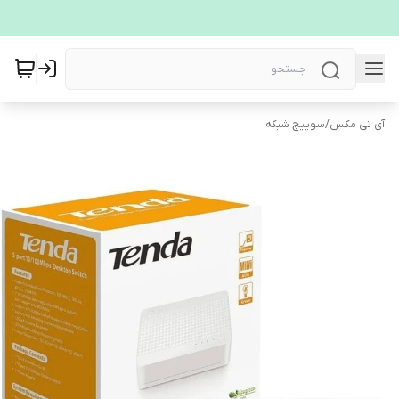
آی تی مکس
/
سوییچ شبکه