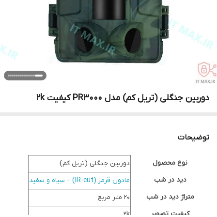
دوربین جنگلی (تریل کم) مدل PR3000 کیفیت 2k
توضیحات
نوع محصول
دوربین جنگلی (تریل کم)
دید در شب
مادون قرمز (IR-cut) – سیاه و سفید
متراژ دید در شب
20 متر مربع
کیفیت تصویر
2k