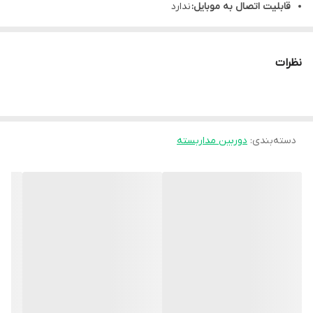
قابلیت اتصال به موبایل:
ندارد
صفحه نمایش:
لمسی
ضبط تصاویر روی مموری کارت (تا 128 گیگابایت)
نظرات
نوع محصول
دوربین خودرو (دَش کم)
دسته‌بندی
:
دوربین مداربسته
دید در شب
استار لایت
متراژ دید در شب
10 متر مربع
کیفیت تصویر
1440×2560 (P)
تعداد لنز
دو لنز
پشتیبانی از حافظه داخلی تا
128 گیگابایت
زاویه دید
130 درجه
گارانتی
ضمانت اصالت کالا + 7روزه اسمارت