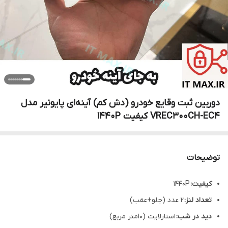
دوربین ثبت وقایع خودرو (دش کم) آینه‌ای پایونیر مدل
VREC300CH-EC4 کیفیت 1440P
توضیحات
کیفیت:
1440P
تعداد لنز:
2 عدد (جلو+عقب)
دید در شب:
استارلایت (10متر مربع)