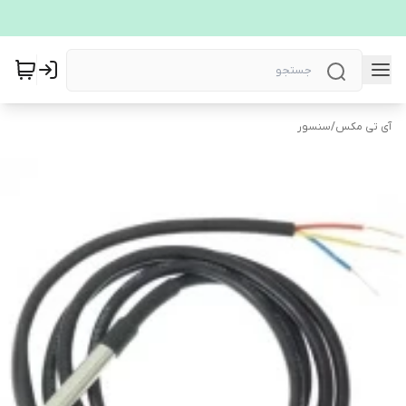
آی تی مکس
/
سنسور