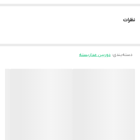
کاربری:
عمومی
تامین انرژی:
اتصال به موبایل
نظرات
نوع محصول
آندوسکوپی
متراژ
10 متری
دستگاه‌های قابل استفاده
آیفون
دسته‌بندی
:
دوربین مداربسته
تعداد لنز
تک لنز
زاویه دید
70 درجه عمودی
اندازه‌ی سنسور
1/9 اینچ
گواهی ضدآب
IP66
تعداد LED
9 عدد (قابل تنظیم)
نرخ فریم
30 فریم بر ثانیه
کاربری
عمومی
منبع تغذیه
5 ولت