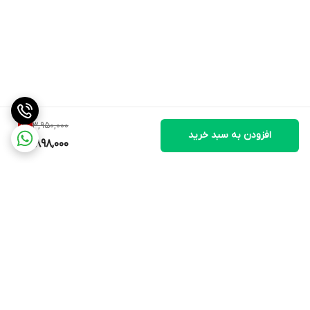
3,950,000
1
%
افزودن به سبد خرید
3,898,000
برگشت به بالا