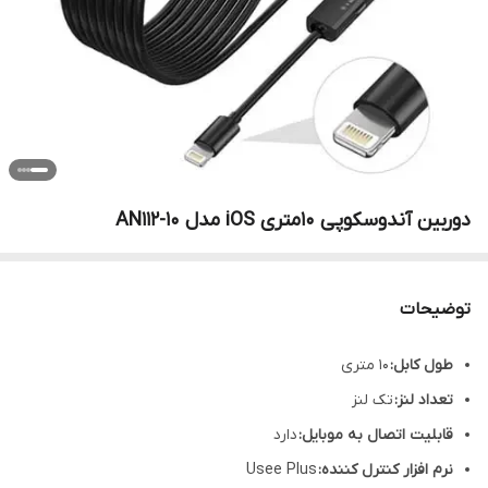
دوربین آندوسکوپی 10متری iOS مدل AN112-10
توضیحات
طول کابل:
10 متری
تعداد لنز:
تک لنز
قابلی
ت اتصال به موبایل:
دارد
نرم افزار کنترل کننده:
Usee Plus