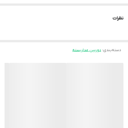
پشتیبانی از حافظه داخلی:
تا 128 گیگابایت
شبکه انتقال تصویر:
سیمکارت 4G
نظرات
نرم‌افزار انتقال تصویر:
Okam PRO (بدون قطعی و اختلال/سازگار با
تمام سیمکارت‌ها)
تامین انرژی:
برق مستقیم
دسته‌بندی
:
دوربین مداربسته
نوع محصول
سیمکارتی
شکل ظاهری (کیس)
مینی اسپید دام
آیفون
,
دستگاه‌های قابل استفاده
اندروید
,
ویندوز
لنز
4 مگاپیکسل 1080P
مادون قرمز (IR-cut) – سیاه و سفید