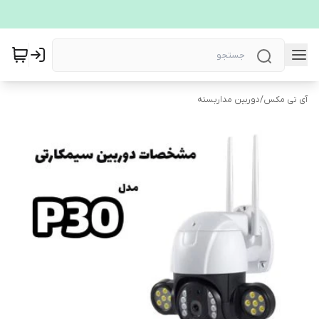
آی تی مکس
/
دوربین مداربسته