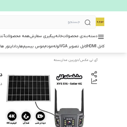
دسته‌بندی محصولات
خانه
پیگیری سفارش
همه محصولات
آنت
کابل HDMI
کابل تصویر VGA
لوله
مودم
موس بیسیم
هارد
اداپتور ها
ت
آی تی مکس
/
دوربین مداربسته
دور
دس