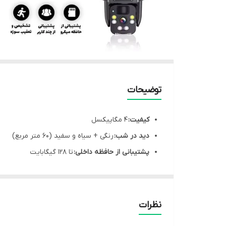
توضیحات
کیفیت:
4 مگاپیکسل
دید در شب:
رنگی + سیاه و سفید (60 متر مربع)
پشتیبانی از حافظه داخلی:
تا 128 گیگابایت
شبکه انتقال تصویر:
سیمکارت 4G
نرم‌افزار انتقال تصویر:
V380
تامین انرژی:
پنل خورشیدی
نظرات
نوع محصول
سولار (خورشیدی)