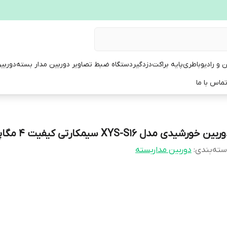
ن و رادیو
باطری
پایه براکت
دزدگیر
دستگاه ضبط تصاویر دوربین مدار بسته
دوربی
ماس با ما
بین خورشیدی مدل XYS-S16 سیمکارتی کیفیت 4 مگاپیکسل
ته‌بندی
:
دوربین مداربسته