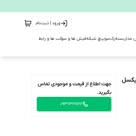
ورود | ثبت‌نام
ن مداربسته
رک
سوییچ شبکه
فیش ها و سوکت ها و رابط
جهت اطلاع از قیمت و موجودی تماس
بگیرید.
09137367166