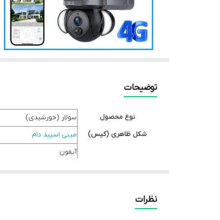
توضیحات
نوع محصول
سولار (خورشیدی)
شکل ظاهری (کیس)
مینی اسپید دام
آیفون
دستگاه‌های قابل استفاده
,
اندروید
نظرات
لنز
6 مگاپیکسل 2k
مادون قرمز (IR-cut) – سیاه و سفید