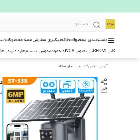
دسته‌بندی محصولات
خانه
پیگیری سفارش
همه محصولات
آنت
کابل HDMI
کابل تصویر VGA
لوله
مودم
موس بیسیم
هارد
اداپتور ها
ت
آی تی مکس
/
دوربین مداربسته
دور
دس