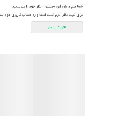
شما هم درباره این محصول نظر خود را بنویسید.
دید در شب
,
برای ثبت نظر، لازم است ابتدا وارد حساب کاربری خود شو
وارم لایت – رنگی
متراژ دید در شب
50 متر مربع
افزودن نظر
کیفیت تصویر
1440×2560 (P)
قطر لنز
3.6mm
تعداد لنز
دو لنز
360 درجه افقی
زاویه دید
,
90 درجه عمودی
پشتیبانی از حافظه داخلی تا
128 گیگابایت
گواهی ضدآب
IP66
جنس بدنه
پلاستیک مرغوب
5 ولت 2 آمپر