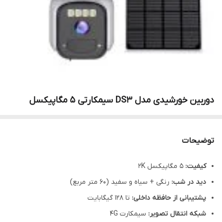
دوربین خورشیدی مدل DS3 سیمکارتی 5 مگاپیکسل
توضیحات
کیفیت:
5 مگاپیکسل 2K
دید در شب:
رنگی + سیاه و سفید (60 متر مربع)
پشتیبانی از حافظه داخلی:
تا 128 گیگابایت
شبکه انتقال تصویر:
سیمکارت 4G