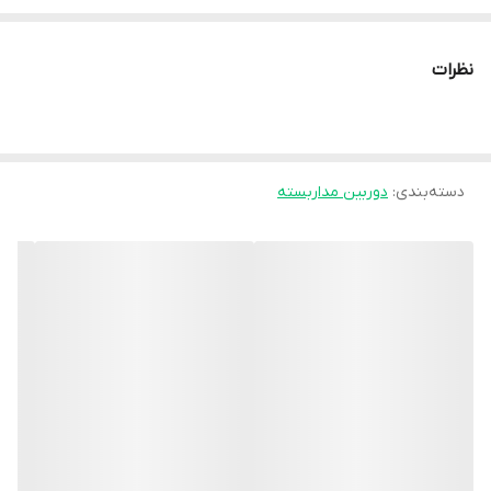
نرم‌افزار انتقال تصویر:
Okam PRO (بدون قطعی و اختلال/سازگار با
تمام سیمکارت‌ها)
نظرات
تامین انرژی:
پنل خورشیدی
نوع محصول
سولار (خورشیدی)
شکل ظاهری (کیس)
مینی اسپید دام
دسته‌بندی
:
دوربین مداربسته
آیفون
دستگاه‌های قابل استفاده
,
اندروید
لنز
5 مگاپیکسل 2k
مادون قرمز (IR-cut) – سیاه و سفید
دید در شب
,
وارم لایت – رنگی
متراژ دید در شب
60 متر مربع