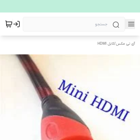
آی تی مکس
/
کابل HDMI