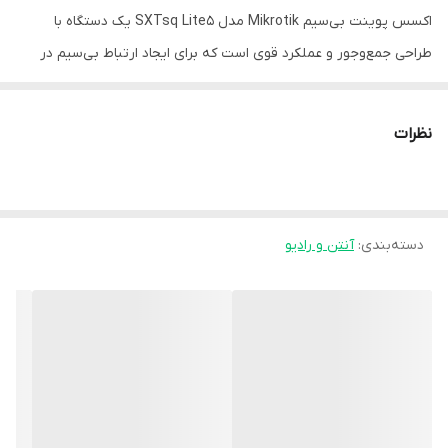
اکسس پوینت بی‌سیم Mikrotik مدل SXTsq Lite5 یک دستگاه با
طراحی جمع‌وجور و عملکرد قوی است که برای ایجاد ارتباط بی‌سیم در
فواصل بلند به کار می‌رود.
نظرات
اکسس پوینت بی سیم میکروتیک مدل SXTsq Lite5
برای انتقال داده ها و تصاویر دوربین های مدار بسته می توان از رادیو
های وایرلس استفاده کرد.
دسته‌بندی
:
آنتن و رادیو
این رادیو ها معمولا به یک سوییچ متصل شده و اطلاعات دریافتی خود را
به دستگاه ضبط انتقال می دهند.
SXTsq Lite5 یکی از محصولات تولید شده توسط شرکت میکروتیک می
باشد که برای انتقال داده ها از طریق وایرلس مورد استفاده قرار می گیرد.
وایرلس
اکسس پوینت
بی سیم برند Microtik مدل SXTsq Lite5 فرکانسی
برابر با ۳۰۰Mbit/s داشته و از طریق دو لاین آنتنی که دارد، تصاویر و داده
ها را منتقل می کند.