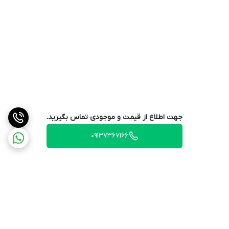
جهت اطلاع از قیمت و موجودی تماس بگیرید.
09137367166