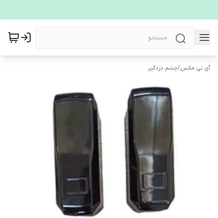
آی تی مکس
/
چشم دزدگیر