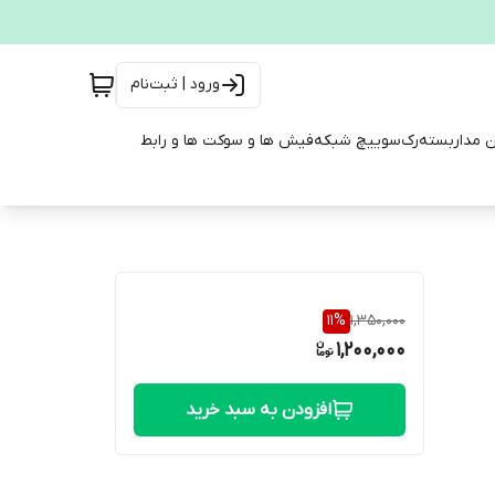
ورود | ثبت‌نام
ن مداربسته
رک
سوییچ شبکه
فیش ها و سوکت ها و رابط
11
%
1,350,000
1,200,000
افزودن به سبد خرید