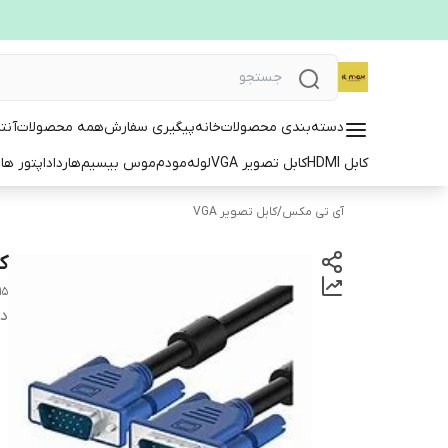
دسته‌بندی محصولات
خانه
پیگیری سفارش
همه محصولات
آنت
کابل HDMI
کابل تصویر VGA
لوله
مودم
موس بیسیم
هارد
اداپتور ها
ت
آی تی مکس
/
کابل تصویر VGA
کابل
15
دس