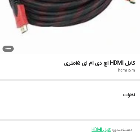
کابل HDMI اچ دی ام ای 15متری
hdmi 15 m
نظرات
دسته‌بندی
:
کابل HDMI