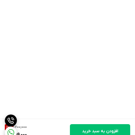
1,200,000
16
%
افزودن به سبد خرید
999,000