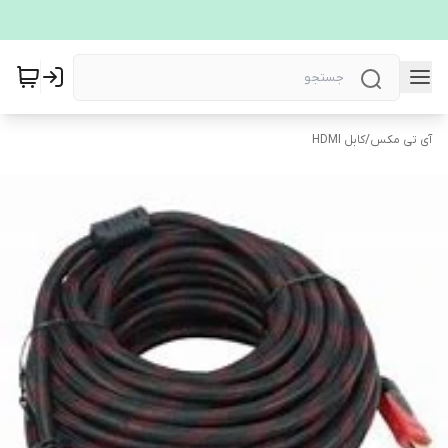
آی تی مکس
/
کابل HDMI