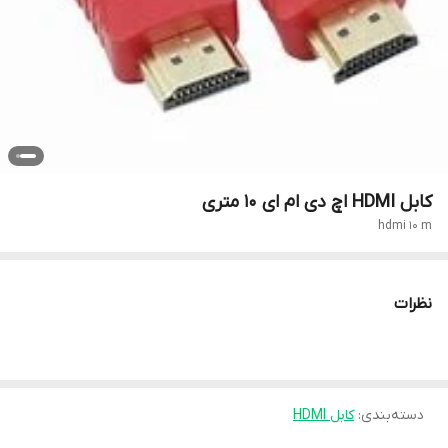
کابل HDMI اچ دی ام ای 10 متری
hdmi 10 m
نظرات
دسته‌بندی
:
کابل HDMI