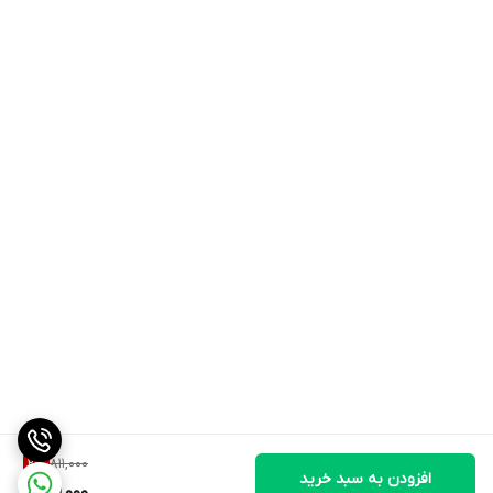
811,000
2
%
افزودن به سبد خرید
791,000