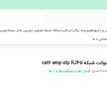
ن و رادیو
باطری
پایه براکت
دزدگیر
دستگاه ضبط تصاویر دوربین مدار بسته
دوربی
ماس با ما
کت شبکه cat6 amp utp RJ45
ته‌بندی
:
فیش ها و سوکت ها و رابط