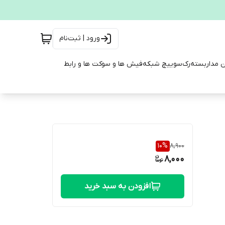
ورود | ثبت‌نام
ن مداربسته
رک
سوییچ شبکه
فیش ها و سوکت ها و رابط
10
%
8,900
8,000
افزودن به سبد خرید