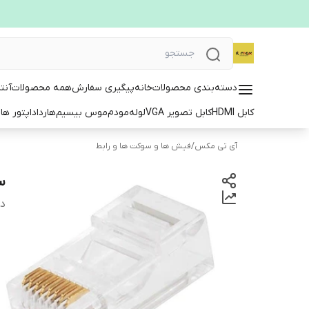
دسته‌بندی محصولات
خانه
پیگیری سفارش
همه محصولات
آنت
کابل HDMI
کابل تصویر VGA
لوله
مودم
موس بیسیم
هارد
اداپتور ها
ت
آی تی مکس
/
فیش ها و سوکت ها و رابط
سو
دس