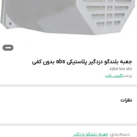
جعبه بلندگو دزدگیر پلاستیکی abs بدون کفی
spker box abs
برند:
باکسی ناب
نظرات
دسته‌بندی
:
جعبه بلندگو دزدگیر