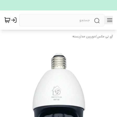
آی تی مکس
/
دوربین مداربسته