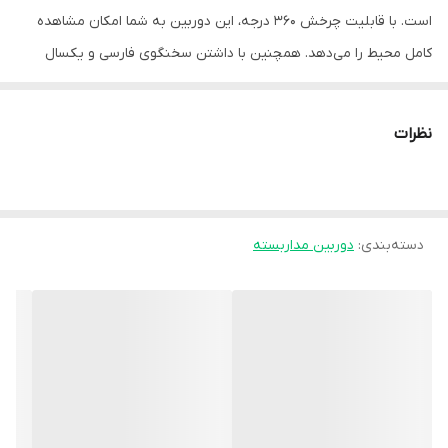
است. با قابلیت چرخش 360 درجه، این دوربین به شما امکان مشاهده
کامل محیط را می‌دهد. همچنین با داشتن سخنگوی فارسی و یکسال
گارانتی، این دوربین مناسب برای استفاده در پرستاری از سالمندان و
کودکان، و همچنین برای نظارت بر منزل یا محل کار از راه دور است.
نظرات
کیفیت تصویر دوربین هوشمند لامپی چرخشی xmeye plus
دسته‌بندی
:
دوربین مداربسته
بدون شک، کیفیت دوربین یکی از بخش‌های حیاتی یک دوربین نظارتی
است. دوربین لامپی چرخشی هوشمند XMeye Plus با قابلیت ضبط فیلم
با کیفیت 4 مگاپیکسل، جزئیات را به خوبی مشاهده می‌کند. تصاویر با
استفاده از کدک H.265 ثبت و ضبط می‌شوند که این نوع کدک، در مقایسه
با کدک H.264، جزئیات بیشتری را ارائه می‌دهد و حجم تصاویر را کاهش
می‌دهد. به همین دلیل، شما می‌توانید تصاویر بیشتری را در حافظه
مربوطه ذخیره کنید.