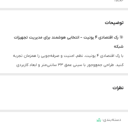
rack4
توضیحات
🎯
رک اقتصادی ۴ یونیت – انتخابی هوشمند برای مدیریت تجهیزات
شبکه
با رک اقتصادی ۴ یونیت، نظم، امنیت و صرفه‌جویی را همزمان تجربه
کنید. طراحی جمع‌وجور با سینی عمق ۳۳ سانتی‌متر و ابعاد کاربردی
۲۴×۳۸، این رک را به گزینه‌ای ایده‌آل برای فضاهای محدود و پروژه‌های
مقرون‌به‌صرفه تبدیل کرده است.
نظرات
🔧
ویژگی‌ها:
ظرفیت ۴ یونیت مناسب برای تجهیزات سبک و متوسط
سینی مقاوم با عمق ۳۳ سانتی‌متر برای نصب آسان تجهیزات
دسته‌بندی
:
رک
ابعاد بهینه ۲۴×۳۸ سانتی‌متر، مناسب برای دفاتر کوچک و اتاق‌های