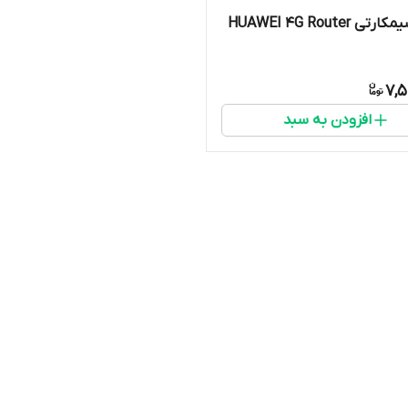
مودم سیمکارتی HUAWEI 4G Router
7,5
افزودن به سبد