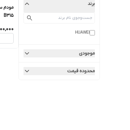
برند
B315
00,000
HUAWEI
موجودی
محدوده قیمت