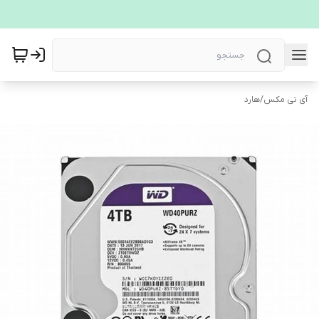
آی تی مکس
/
هارد