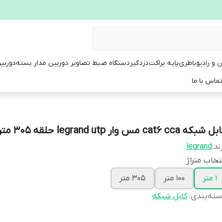
ن و رادیو
باطری
پایه براکت
دزدگیر
دستگاه ضبط تصاویر دوربین مدار بسته
دوربی
ماس با ما
شبکه cat6 cca مس وار legrand utp حلقه 305 متری
ند:
legrand
تخاب متراژ
1 متر
100 متر
305 متر
ته‌بندی
:
کابل شبکه