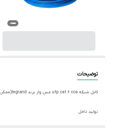
توضیحات
کابل شبکه utp cat 6 cca مس وار برند legrand(ممکن است نگزنس موجود باشد)
تولید داخل
حلقه 305 متری کارتنی