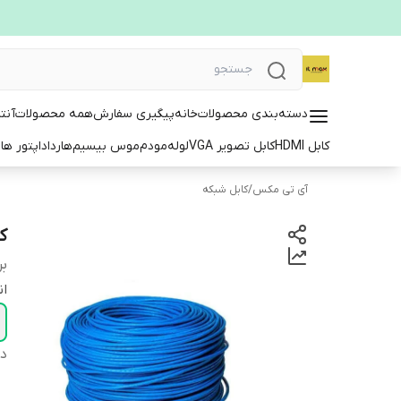
دسته‌بندی محصولات
خانه
پیگیری سفارش
همه محصولات
آنت
کابل HDMI
کابل تصویر VGA
لوله
مودم
موس بیسیم
هارد
اداپتور ها
ت
آی تی مکس
/
کابل شبکه
کابل 
بر
ان
دس